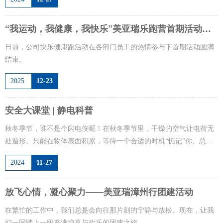
“我运动，我健康，我快乐”美亚瑞乐跑营首期活动圆
满结束
日前，公司快乐健康跑活动在各部门员工的热情参与下首期活动圆满
结束。
2025
12-23
安全大课堂 | 静电科普
秋冬季节，谁不是个闪电侠呢！在秋冬季节里，干燥的空气让电荷无
处遁形。只能在物体表面积累，等待一个合适的时机“惦记”你。总是
让人猝不及防，它就是让人头疼不已的“小恶魔”。
2024
11-27
放飞心情，凝心聚力——美亚瑞漳州行团建活动
在繁忙的工作中，我们总是会向往那片刻的宁静与放松。现在，让我
们一同踏上一段充满惊喜与欢乐的团建之旅。